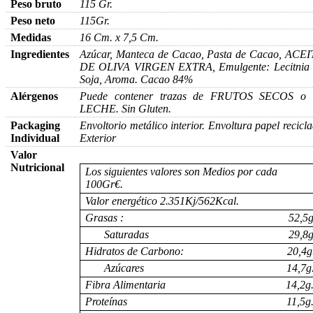
Peso bruto
115 Gr.
Peso neto
115Gr.
Medidas
16 Cm. x 7,5 Cm.
Ingredientes
Azúcar, Manteca de Cacao, Pasta de Cacao, ACE
DE OLIVA VIRGEN EXTRA, Emulgente: Lecitnia 
Soja, Aroma. Cacao 84%
Alérgenos
Puede contener trazas de FRUTOS SECOS o 
LECHE. Sin Gluten.
Packaging
Envoltorio metálico interior. Envoltura papel recicl
Individual
Exterior
Valor
Nutricional
Los siguientes valores son Medios por cada
100Gr€.
Valor energético 2.351Kj/562Kcal.
Grasas : 52,5g
Saturadas 29,8g
Hidratos de Carbono: 20,4g
Azúcares 14,7g
Fibra Alimentaria 14,2g
Proteínas 11,5g