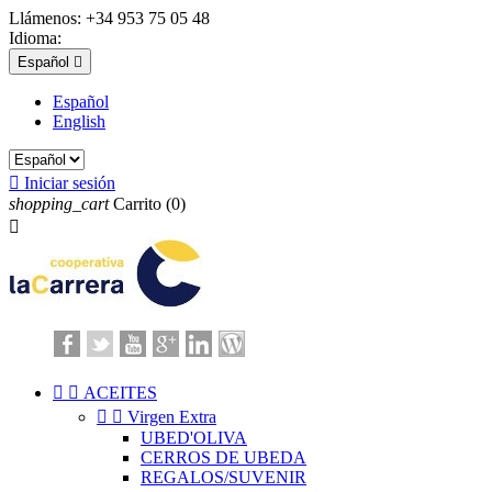
Llámenos:
+34 953 75 05 48
Idioma:
Español

Español
English

Iniciar sesión
shopping_cart
Carrito
(0)



ACEITES


Virgen Extra
UBED'OLIVA
CERROS DE UBEDA
REGALOS/SUVENIR