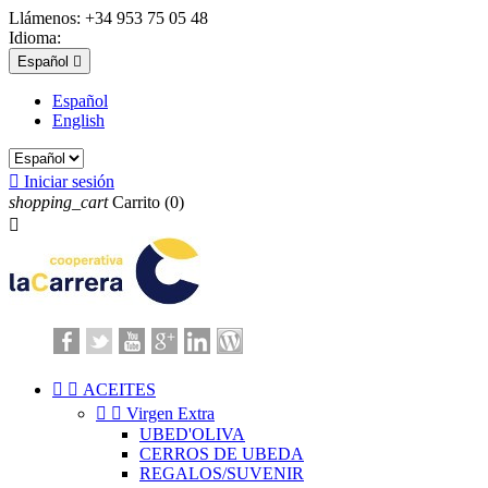
Llámenos:
+34 953 75 05 48
Idioma:
Español

Español
English

Iniciar sesión
shopping_cart
Carrito
(0)



ACEITES


Virgen Extra
UBED'OLIVA
CERROS DE UBEDA
REGALOS/SUVENIR