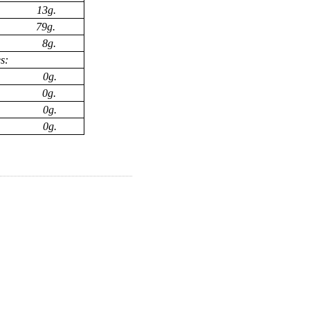
13g.
s 79g.
as 8g.
s:
 0g.
ia 0g.
 0g.
g.