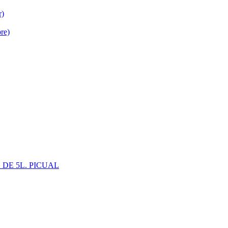
r)
re)
 DE 5L. PICUAL