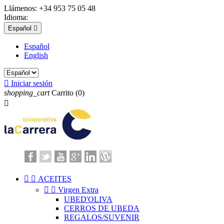
Llámenos:
+34 953 75 05 48
Idioma:
Español

Español
English

Iniciar sesión
shopping_cart
Carrito
(0)



ACEITES


Virgen Extra
UBED'OLIVA
CERROS DE UBEDA
REGALOS/SUVENIR